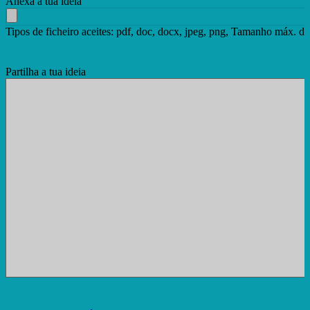
Anexa a tua ideia
Tipos de ficheiro aceites: pdf, doc, docx, jpeg, png, Tamanho máx. de
Partilha a tua ideia