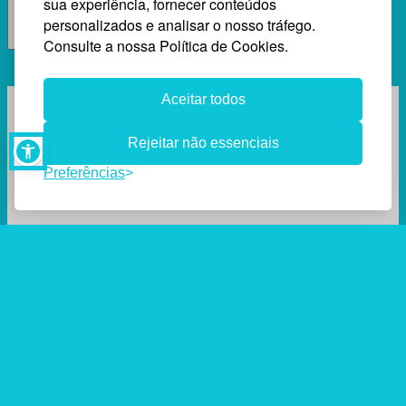
sua experiência, fornecer conteúdos
personalizados e analisar o nosso tráfego.
Subscrever
Consulte a nossa Política de Cookies.
Aceitar todos
Rejeitar não essenciais
Preferências
Sobre a volta
Impacto
Onde devolver
Perg
volta
SDR Portugal