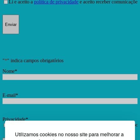
Consentimento
Li e aceito a
política de privacidade
e aceito receber comunicações
Enviar
"
*
" indica campos obrigatórios
Nome
*
E-mail
*
Privacidade
*
Concordo com o armazenamento e tratamento dos meus dados por e
Utilizamos cookies no nosso site para melhorar a