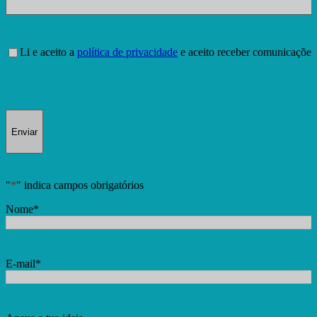
Consentimento
*
Li e aceito a
política de privacidade
e aceito receber comunicações
Enviar
"
*
" indica campos obrigatórios
Nome
*
E-mail
*