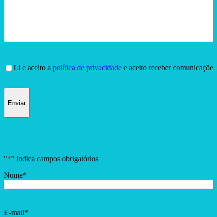
Consentimento
Li e aceito a
política de privacidade
e aceito receber comunicações
Enviar
"
*
" indica campos obrigatórios
Nome
*
E-mail
*