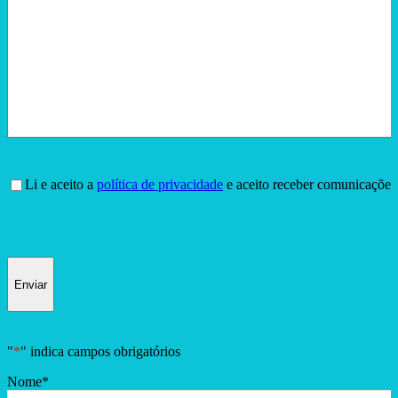
Consentimento
*
Li e aceito a
política de privacidade
e aceito receber comunicações
Enviar
"
*
" indica campos obrigatórios
Nome
*