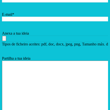
E-mail
*
Anexa a tua ideia
Tipos de ficheiro aceites: pdf, doc, docx, jpeg, png, Tamanho máx. de
Partilha a tua ideia