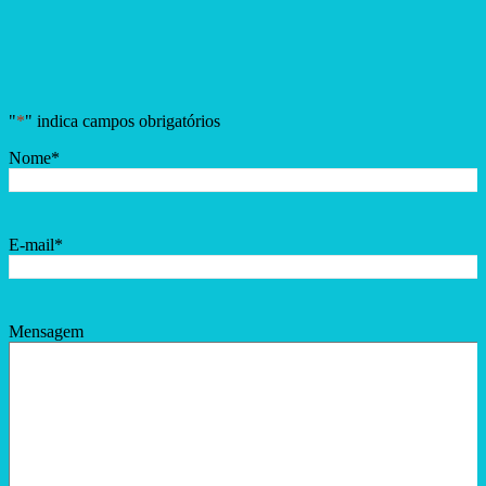
"
*
" indica campos obrigatórios
Nome
*
E-mail
*
Mensagem